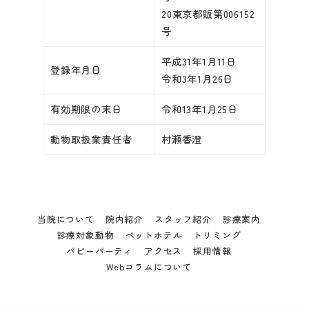
20東京都販第006152
号
平成31年1月11日
登録年月日
令和3年1月26日
有効期限の末日
令和13年1月25日
動物取扱業責任者
村瀬香澄
当院について
院内紹介
スタッフ紹介
診療案内
診療対象動物
ペットホテル
トリミング
パピーパーティ
アクセス
採用情報
Webコラムについて