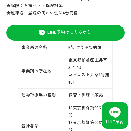
★保険：各種ペット保険対応
★駐車場：当院の向かい側に4台完備
LINE予約はこちらから
事業所の名称
K's どうぶつ病院
東京都杉並区上井草
3-1-19
事業所の所在地
コパレス上井草1号館
101
動物取扱業の種別
保管・訓練・販売
18東京都保第006152
号
LINE予約
18東京都訓第006152
登録番号
号