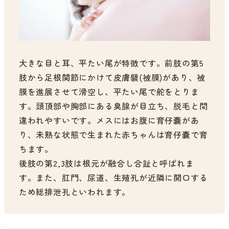
大きな目と耳、平たい尾が特徴です。前肢の第5
肢から足根関節にかけて皮膚襞(被膜)があり、被
膜を進展させて滑空し、平たい尾で舵をとりま
す。頭頂部や胸部にある臭腺が目立ち、脱毛と間
違われやすいです。メスにはお腹に育仔嚢があ
り、未熟な状態で生まれた赤ちゃんは育仔嚢で育
ちます。
後肢の第2,3肢は根元が融合し合趾と呼ばれま
す。また、肛門、尿道、生殖孔が近隣に開口する
ため総排泄孔といわれます。