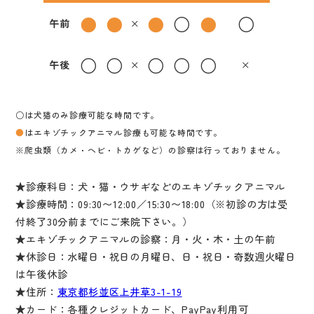
●
●
●
○
●
○
午前
×
○
○
○
○
○
午後
×
×
○は犬猫のみ診療可能な時間です。
●
はエキゾチックアニマル診療も可能な時間です。
※爬虫類（カメ・ヘビ・トカゲなど）の診察は行っておりません。
★診療科目：犬・猫・ウサギなどのエキゾチックアニマル
★診療時間：09:30〜12:00／15:30〜18:00（※初診の方は受
付終了30分前までにご来院下さい。）
★エキゾチックアニマルの診察：月・火・木・土の午前
★休診日：水曜日・祝日の月曜日、日・祝日・奇数週火曜日
は午後休診
★住所：
東京都杉並区上井草3-1-19
★カード：各種クレジットカード、PayPay利用可