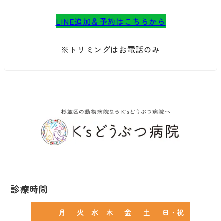
LINE追加＆予約はこちらから
※トリミングはお電話のみ
診療時間
月
火
水
木
金
土
日・祝