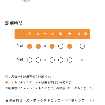
診療時間
月
火
水
木
金
土
日・祝
●
●
●
○
●
○
午前
×
○
○
○
○
○
午後
×
×
○は犬猫のみ診療可能な時間です。
●
はエキゾチックアニマル診療も可能な時間です。
※爬虫類（カメ・ヘビ・トカゲなど）の診察は行っておりません。
★診療科目：犬・猫・ウサギなどのエキゾチックアニマル