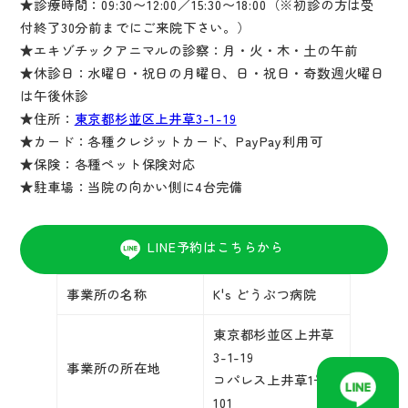
★診療時間：09:30〜12:00／15:30〜18:00（※初診の方は受
付終了30分前までにご来院下さい。）
★エキゾチックアニマルの診察：月・火・木・土の午前
★休診日：水曜日・祝日の月曜日、日・祝日・奇数週火曜日
は午後休診
★住所：
東京都杉並区上井草3-1-19
★カード：各種クレジットカード、PayPay利用可
★保険：各種ペット保険対応
★駐車場：当院の向かい側に4台完備
LINE予約はこちらから
事業所の名称
K's どうぶつ病院
東京都杉並区上井草
3-1-19
事業所の所在地
コパレス上井草1号館
101