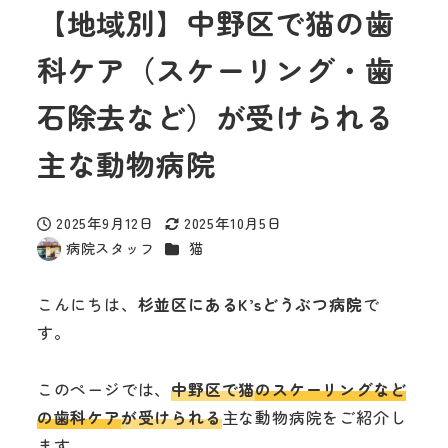
【地域別】中野区で猫の歯
科ケア（スケーリング・歯
石除去など）が受けられる
主な動物病院
2025年9月12日
2025年10月5日
投稿日
更新日
カテゴリー
病院スタッフ
猫
著
者
こんにちは、
杉並区にあるK’sどうぶつ病院
で
す。
このページでは、
中野区で猫
のスケーリングなど
の歯科ケア
が受けられる
主な動物病院をご紹介し
ます。