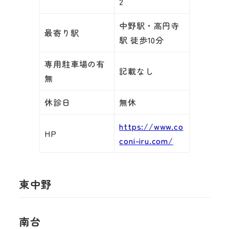
2
中野駅・高円寺
最寄り駅
駅 徒歩10分
専用駐車場の有
記載なし
無
休診日
無休
https://www.co
HP
coni-iru.com/
東中野
南台