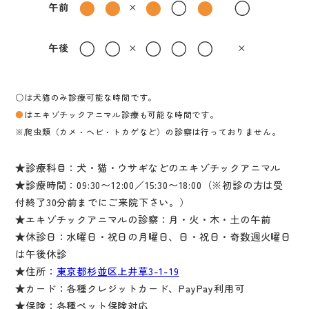
●
●
●
○
●
○
午前
×
○
○
○
○
○
午後
×
×
○は犬猫のみ診療可能な時間です。
●
はエキゾチックアニマル診療も可能な時間です。
※爬虫類（カメ・ヘビ・トカゲなど）の診察は行っておりません。
★診療科目：犬・猫・ウサギなどのエキゾチックアニマル
★診療時間：09:30〜12:00／15:30〜18:00（※初診の方は受
付終了30分前までにご来院下さい。）
★エキゾチックアニマルの診察：月・火・木・土の午前
★休診日：水曜日・祝日の月曜日、日・祝日・奇数週火曜日
は午後休診
★住所：
東京都杉並区上井草3-1-19
★カード：各種クレジットカード、PayPay利用可
★保険：各種ペット保険対応