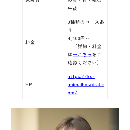
休診日
の火・日・祝の
午後
3種類のコースあ
り
4,400円～
料金
（詳細・料金
は
→こちら
をご
確認ください）
https://ks-
HP
animalhospital.c
om/