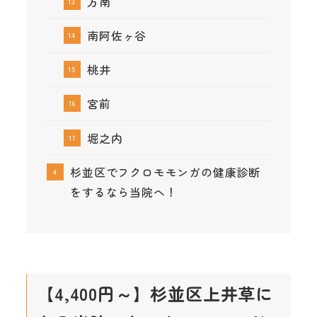
方南
南阿佐ヶ谷
桃井
宮前
堀之内
杉並区でフクロモモンガの健康診断
をするなら当院へ！
【4,400円～】杉並区上井草に