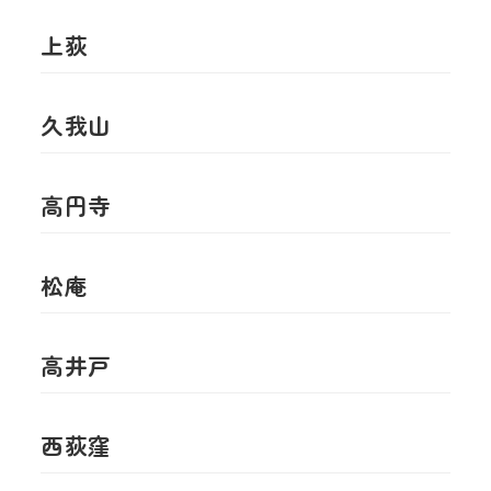
上荻
久我山
高円寺
松庵
高井戸
西荻窪