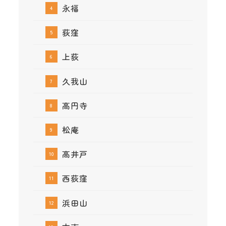
永福
荻窪
上荻
久我山
高円寺
松庵
高井戸
西荻窪
浜田山