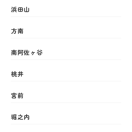
浜田山
方南
南阿佐ヶ谷
桃井
宮前
堀之内