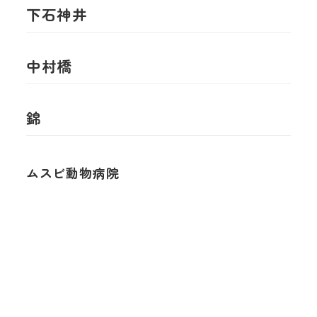
下石神井
中村橋
錦
ムスビ動物病院