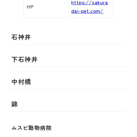
https://sakura
HP
dai-pet.com/
石神井
下石神井
中村橋
錦
ムスビ動物病院