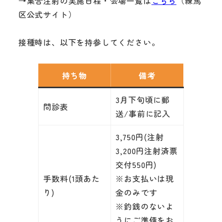
→集合注射の実施日程・会場一覧は
こちら
（練馬
区公式サイト）
接種時は、以下を持参してください。
持ち物
備考
3月下旬頃に郵
問診表
送/事前に記入
3,750円(注射
3,200円注射済票
交付550円)
手数料(1頭あた
※お支払いは現
り)
金のみです
※釣銭のないよ
うにご準備をお