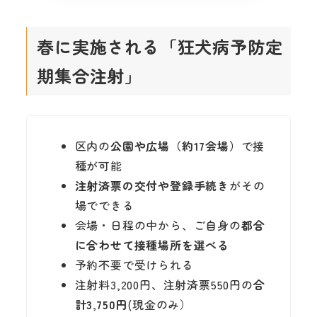
春に実施される「狂犬病予防定
期集合注射」
区内の
公園や広場（約17会場）
で接
種が可能
注射済票の交付や登録手続き
がその
場でできる
会場・日程の中から、ご自身の
都合
に合わせて接種場所を選べる
予約不要で受けられる
注射料3,200円、注射済票550円の
合
計3,750円
(現金のみ）