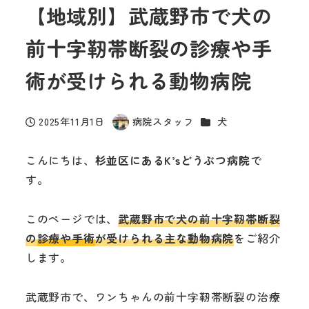
【地域別】武蔵野市で犬の
前十字靭帯断裂の診療や手
術が受けられる動物病院
カテゴリー
2025年11月1日
病院スタッフ
犬
投稿日
著
者
こんにちは、
杉並区にあるK’sどうぶつ病院
で
す。
このページでは、
武蔵野市で犬の前十字靭帯断裂
の
診療や手術
が受けられる主な動物病院
をご紹介
します。
武蔵野市で、ワンちゃんの前十字靭帯断裂の治療