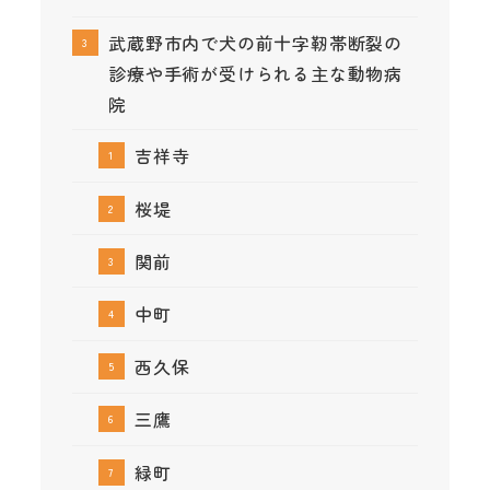
武蔵野市内で犬の前十字靭帯断裂の
診療や手術が受けられる主な動物病
院
吉祥寺
桜堤
関前
中町
西久保
三鷹
緑町