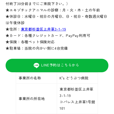
付終了30分前までにご来院下さい。）
★エキゾチックアニマルの診察：月・火・木・土の午前
★休診日：水曜日・祝日の月曜日、日・祝日・奇数週火曜日
は午後休診
★住所：
東京都杉並区上井草3-1-19
★カード：各種クレジットカード、PayPay利用可
★保険：各種ペット保険対応
★駐車場：当院の向かい側に4台完備
LINE予約はこちらから
事業所の名称
K's どうぶつ病院
東京都杉並区上井草
3-1-19
事業所の所在地
コパレス上井草1号館
101