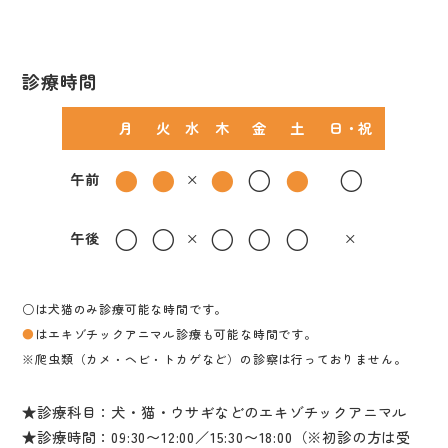
診療時間
月
火
水
木
金
土
日・祝
●
●
●
○
●
○
午前
×
○
○
○
○
○
午後
×
×
○は犬猫のみ診療可能な時間です。
●
はエキゾチックアニマル診療も可能な時間です。
※爬虫類（カメ・ヘビ・トカゲなど）の診察は行っておりません。
★診療科目：犬・猫・ウサギなどのエキゾチックアニマル
★診療時間：09:30〜12:00／15:30〜18:00（※初診の方は受