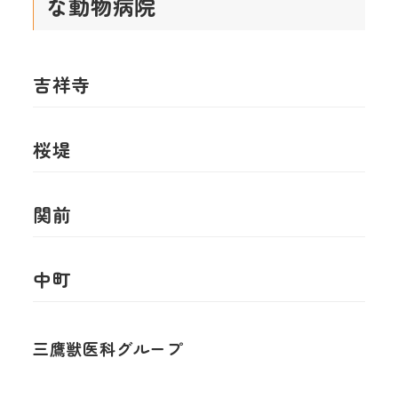
な動物病院
吉祥寺
桜堤
関前
中町
三鷹獣医科グループ