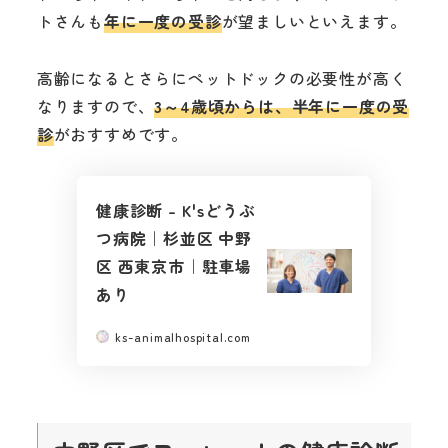
トさんも
年に一度の受診
が望ましいといえます。
高齢になるとさらにペットドックの必要性が高く
なりますので、
3～4歳頃からは、半年に一度の受
診
がおすすめです。
健康診断 – K'sどうぶ
つ病院｜杉並区 中野
区 西東京市｜駐車場
あり
ks-animalhospital.com