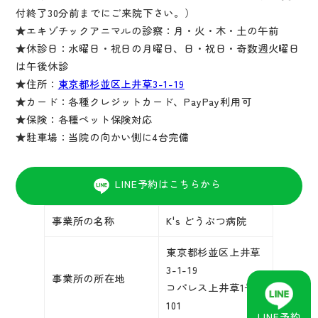
付終了30分前までにご来院下さい。）
★エキゾチックアニマルの診察：月・火・木・土の午前
★休診日：水曜日・祝日の月曜日、日・祝日・奇数週火曜日
は午後休診
★住所：
東京都杉並区上井草3-1-19
★カード：各種クレジットカード、PayPay利用可
★保険：各種ペット保険対応
★駐車場：当院の向かい側に4台完備
LINE予約はこちらから
事業所の名称
K's どうぶつ病院
東京都杉並区上井草
3-1-19
事業所の所在地
コパレス上井草1号館
101
LINE予約