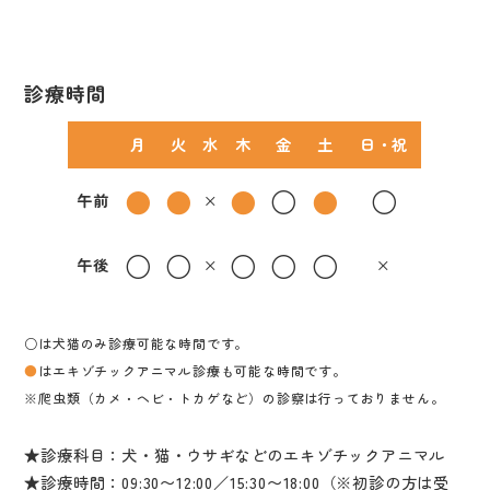
診療時間
月
火
水
木
金
土
日・祝
●
●
●
○
●
○
午前
×
○
○
○
○
○
午後
×
×
○は犬猫のみ診療可能な時間です。
●
はエキゾチックアニマル診療も可能な時間です。
※爬虫類（カメ・ヘビ・トカゲなど）の診察は行っておりません。
★診療科目：犬・猫・ウサギなどのエキゾチックアニマル
★診療時間：09:30〜12:00／15:30〜18:00（※初診の方は受